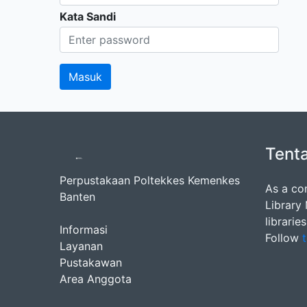
Kata Sandi
Tent
Perpustakaan Poltekkes Kemenkes
As a co
Banten
Library
librarie
Informasi
Follow
t
Layanan
Pustakawan
Area Anggota