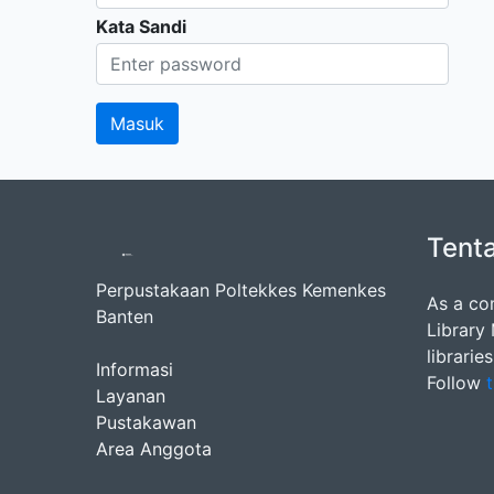
Kata Sandi
Tent
Perpustakaan Poltekkes Kemenkes
As a co
Banten
Library
librarie
Informasi
Follow
t
Layanan
Pustakawan
Area Anggota