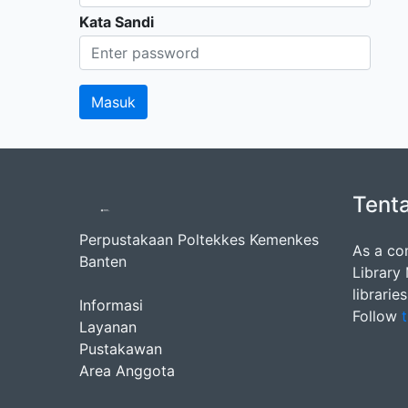
Kata Sandi
Tent
Perpustakaan Poltekkes Kemenkes
As a co
Banten
Library
librarie
Informasi
Follow
t
Layanan
Pustakawan
Area Anggota