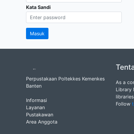
Kata Sandi
Tent
Perpustakaan Poltekkes Kemenkes
As a co
Banten
Library
librarie
Informasi
Follow
t
Layanan
Pustakawan
Area Anggota