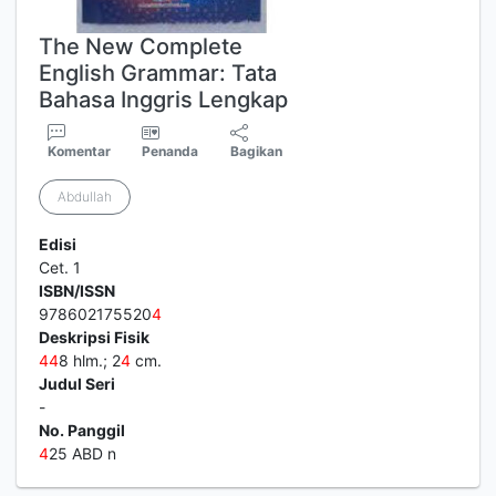
The New Complete
English Grammar: Tata
Bahasa Inggris Lengkap
Komentar
Penanda
Bagikan
Abdullah
Edisi
Cet. 1
ISBN/ISSN
978602175520
4
Deskripsi Fisik
4
4
8 hlm.; 2
4
cm.
Judul Seri
-
No. Panggil
4
25 ABD n