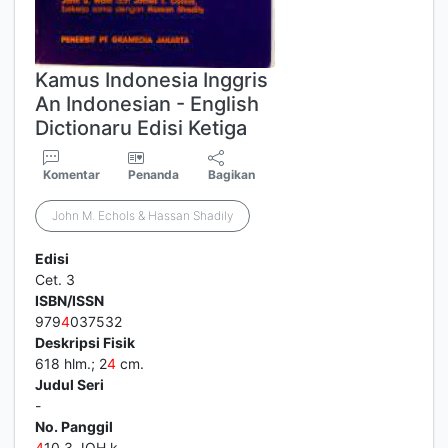
Kamus Indonesia Inggris
An Indonesian - English
Dictionaru Edisi Ketiga
Komentar
Penanda
Bagikan
John M. Echols & Hassan Shadily
Edisi
Cet. 3
ISBN/ISSN
979
4
037532
Deskripsi Fisik
618 hlm.; 2
4
cm.
Judul Seri
-
No. Panggil
4
10.3 JOH k