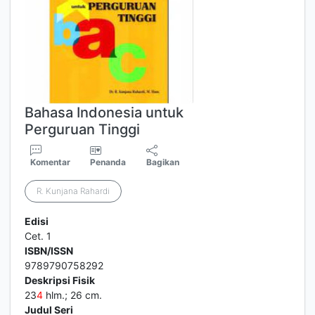
Bahasa Indonesia untuk
Perguruan Tinggi
Komentar
Penanda
Bagikan
R. Kunjana Rahardi
Edisi
Cet. 1
ISBN/ISSN
9789790758292
Deskripsi Fisik
23
4
hlm.; 26 cm.
Judul Seri