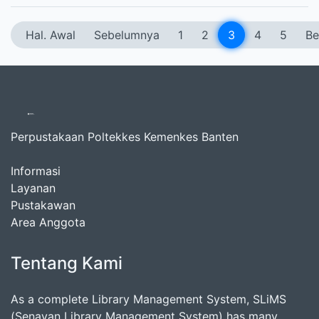
Hal. Awal
Sebelumnya
1
2
3
4
5
Be
Perpustakaan Poltekkes Kemenkes Banten
Informasi
Layanan
Pustakawan
Area Anggota
Tentang Kami
As a complete Library Management System, SLiMS
(Senayan Library Management System) has many