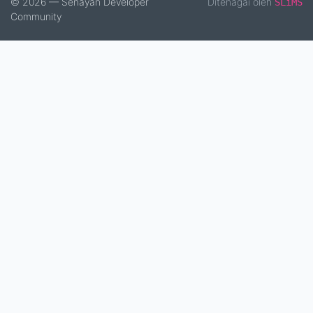
© 2026 — Senayan Developer
Ditenagai oleh
SLiMS
Community