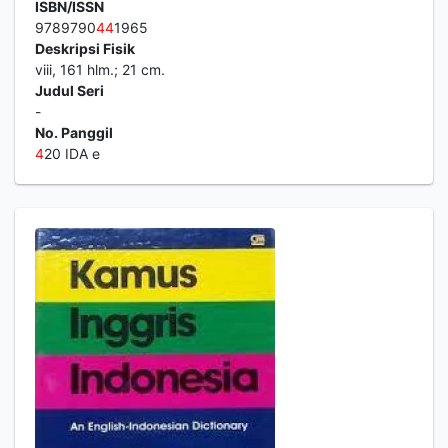
ISBN/ISSN
9789790
4
4
1965
Deskripsi Fisik
viii, 161 hlm.; 21 cm.
Judul Seri
-
No. Panggil
4
20 IDA e