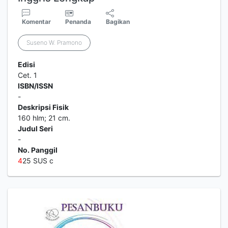
Komentar
Penanda
Bagikan
Suseno W. Pramono
Edisi
Cet. 1
ISBN/ISSN
-
Deskripsi Fisik
160 hlm; 21 cm.
Judul Seri
-
No. Panggil
4
25 SUS c