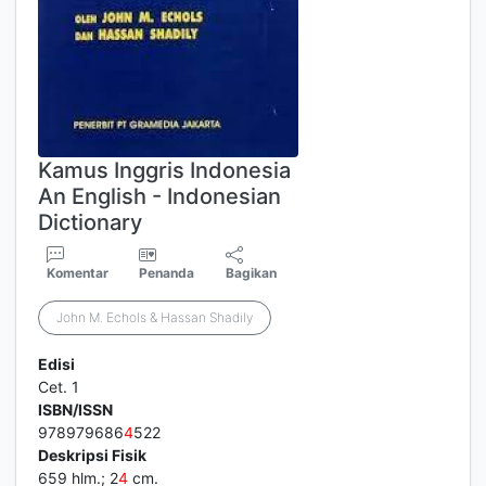
Kamus Inggris Indonesia
An English - Indonesian
Dictionary
Komentar
Penanda
Bagikan
John M. Echols & Hassan Shadily
Edisi
Cet. 1
ISBN/ISSN
978979686
4
522
Deskripsi Fisik
659 hlm.; 2
4
cm.