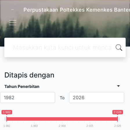
Perpustakaan Poltekkes Kemenkes Bante
Ditapis dengan
Tahun Penerbitan
To
1 982
2 026
1 982
1 993
2 004
2 015
2 026