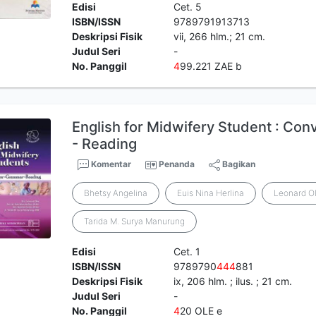
Edisi
Cet. 5
ISBN/ISSN
9789791913713
Deskripsi Fisik
vii, 266 hlm.; 21 cm.
Judul Seri
-
No. Panggil
4
99.221 ZAE b
English for Midwifery Student : Co
- Reading
Komentar
Penanda
Bagikan
Bhetsy Angelina
Euis Nina Herlina
Leonard O
Tarida M. Surya Manurung
Edisi
Cet. 1
ISBN/ISSN
9789790
4
4
4
881
Deskripsi Fisik
ix, 206 hlm. ; ilus. ; 21 cm.
Judul Seri
-
No. Panggil
4
20 OLE e