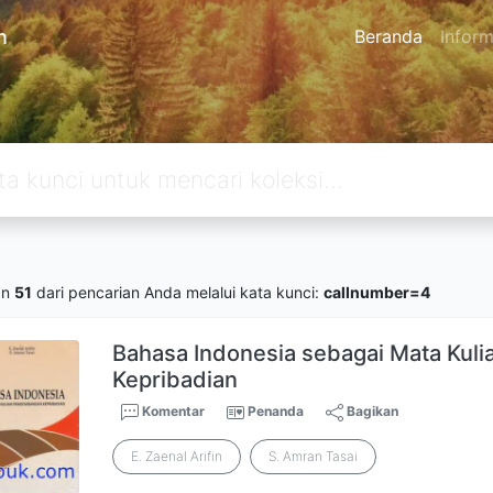
n
Beranda
Inform
an
51
dari pencarian Anda melalui kata kunci:
callnumber=4
Bahasa Indonesia sebagai Mata Ku
Kepribadian
Komentar
Penanda
Bagikan
E. Zaenal Arifin
S. Amran Tasai