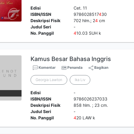
Edisi
Cet. 11
ISBN/ISSN
9786028517
4
30
Deskripsi Fisik
702 hlm.; 2
4
cm
Judul Seri
-
No. Panggil
4
10.03 SUH k
Kamus Besar Bahasa Inggris
Komentar
Penanda
Bagikan
Georgia Lawton
Ika Liv
Edisi
-
ISBN/ISSN
9786026237033
Deskripsi Fisik
858 hlm. ; 23 cm.
Judul Seri
-
No. Panggil
4
20 LAW k