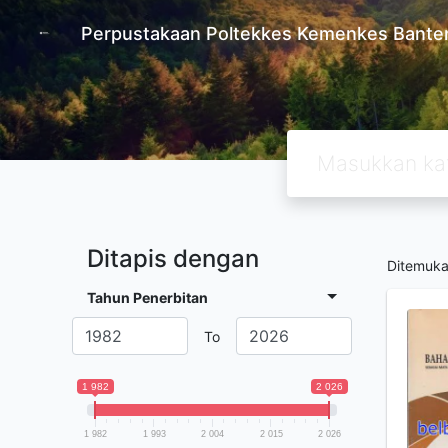
Perpustakaan Poltekkes Kemenkes Bante
Ditapis dengan
Ditemuk
Tahun Penerbitan
To
1 982
2 026
1 982
1 993
2 004
2 015
2 026