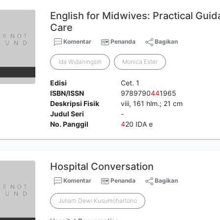
English for Midwives: Practical Guid
Care
Komentar
Penanda
Bagikan
Ida Widaningsih
Monica Ester
Edisi
Cet. 1
ISBN/ISSN
9789790
4
4
1965
Deskripsi Fisik
viii, 161 hlm.; 21 cm
Judul Seri
-
No. Panggil
4
20 IDA e
Hospital Conversation
Komentar
Penanda
Bagikan
Juliarti Dewi Kusumohartono