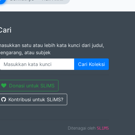
Cari
asukkan satu atau lebih kata kunci dari judul,
engarang, atau subjek
Cari Koleksi
Donasi untuk SLiMS
Kontribusi untuk SLiMS?
Ditenagai oleh
SLiMS