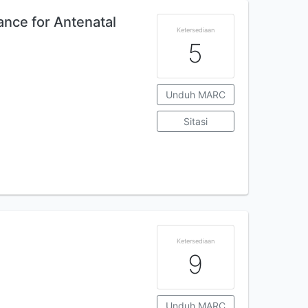
ance for Antenatal
Ketersediaan
5
Unduh MARC
Sitasi
Ketersediaan
9
Unduh MARC