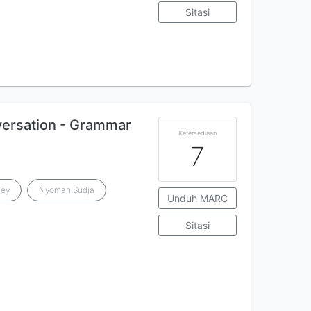
Sitasi
nversation - Grammar
Ketersediaan
7
ley
Nyoman Sudja
Unduh MARC
Sitasi