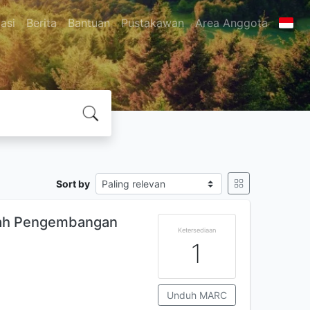
asi
Berita
Bantuan
Pustakawan
Area Anggota
Sort by
liah Pengembangan
Ketersediaan
1
Unduh MARC