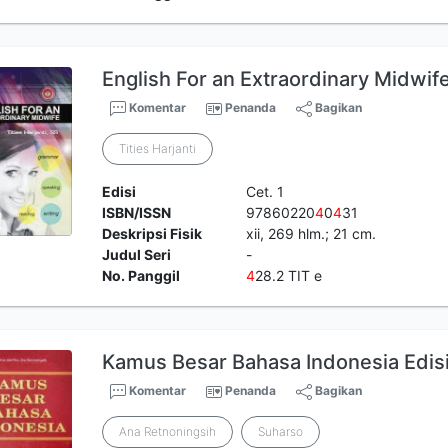
English For an Extraordinary Midwif
Komentar
Penanda
Bagikan
Tities Harjanti
Edisi
Cet. 1
ISBN/ISSN
97860220
4
0
4
31
Deskripsi Fisik
xii, 269 hlm.; 21 cm.
Judul Seri
-
No. Panggil
4
28.2 TIT e
Kamus Besar Bahasa Indonesia Edis
Komentar
Penanda
Bagikan
Ana Retnoningsih
Suharso