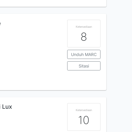
e
Ketersediaan
8
Unduh MARC
Sitasi
i Lux
Ketersediaan
10