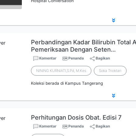
Hospital Conversation
Perbandingan Kadar Bilirubin Total 
Pemeriksaan Dengan Seten…
Komentar
Penanda
Bagikan
NINING KURNIATI,S.Pd, M.Kes
Soka Trioktari
Koleksi berada di Kampus Tangerang
Perhitungan Dosis Obat. Edisi 7
Komentar
Penanda
Bagikan