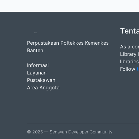
Tent
Perpustakaan Poltekkes Kemenkes
As a co
Banten
Library
librarie
Informasi
Follow
t
Layanan
Pustakawan
Area Anggota
© 2026 — Senayan Developer Community