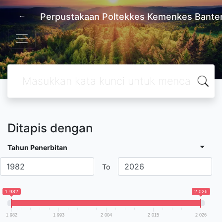
Perpustakaan Poltekkes Kemenkes Bante
Ditapis dengan
Tahun Penerbitan
To
1 982
2 026
1 982
1 993
2 004
2 015
2 026