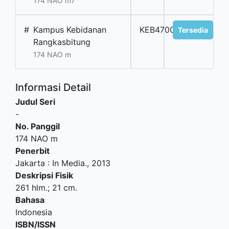
174 NAO m7
#
Kampus Kebidanan
KEB4700
Tersedia
Rangkasbitung
174 NAO m
Informasi Detail
Judul Seri
-
No. Panggil
174 NAO m
Penerbit
Jakarta
:
In Media
.,
2013
Deskripsi Fisik
261 hlm.; 21 cm.
Bahasa
Indonesia
ISBN/ISSN