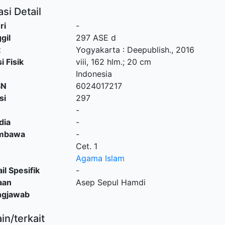
si Detail
ri
-
gil
297 ASE d
t
Yogyakarta
:
Deepublish
.,
2016
i Fisik
viii, 162 hlm.; 20 cm
Indonesia
SN
6024017217
si
297
-
dia
-
embawa
-
Cet. 1
Agama Islam
il Spesifik
-
aan
Asep Sepul Hamdi
ngjawab
ain/terkait