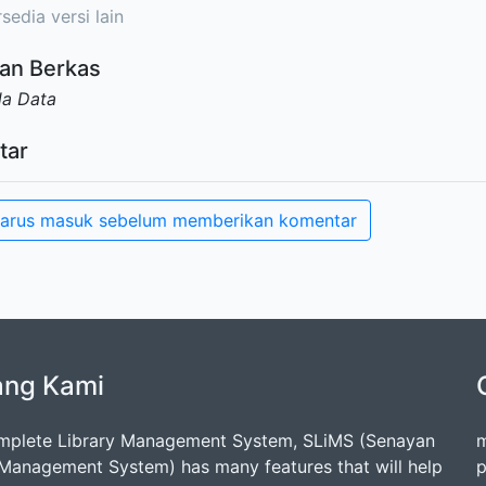
sedia versi lain
an Berkas
da Data
tar
arus masuk sebelum memberikan komentar
ang Kami
mplete Library Management System, SLiMS (Senayan
m
 Management System) has many features that will help
p