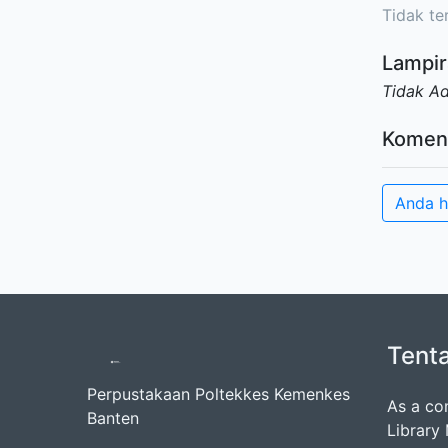
Tidak ter
Lampir
Tidak A
Komen
Anda h
Tent
Perpustakaan Poltekkes Kemenkes
As a co
Banten
Library