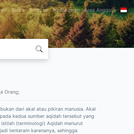
asi
Berita
Bantuan
Pustakawan
Area Anggota
a Orang;
bukan dari akal atau pikiran manusia. Akal
 pada kedua sumber aqidah tersebut yang
istilah (terminologi) Aqidah menurut
njadi tenteram karenanya, sehingga