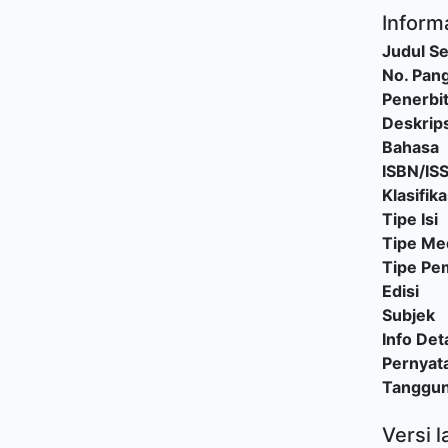
Informa
Judul Se
No. Pang
Penerbi
Deskrips
Bahasa
ISBN/IS
Klasifika
Tipe Isi
Tipe Me
Tipe P
Edisi
Subjek
Info Deta
Pernyat
Tanggu
Versi l