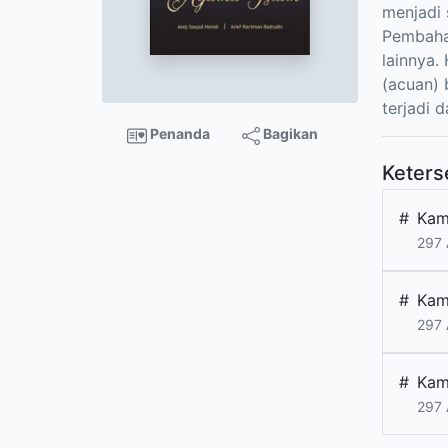
menjadi 
Pembaha
lainnya.
(acuan) 
terjadi 
Penanda
Bagikan
Keters
#
Kam
297 
#
Kam
297 
#
Kam
297 