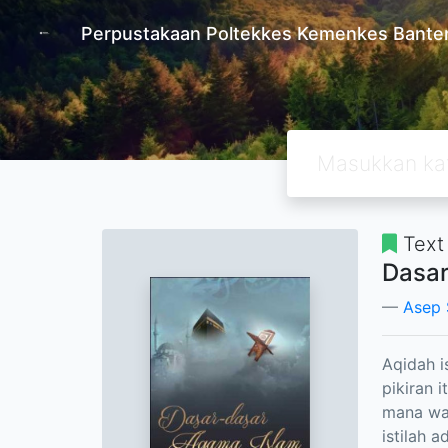
Perpustakaan Poltekkes Kemenkes Bante
Text
Dasar
Asep 
Aqidah i
pikiran 
mana waj
istilah 