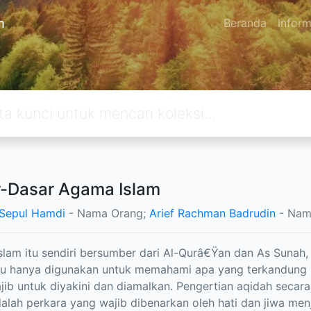
n
Beranda
Inform
-Dasar Agama Islam
Sepul Hamdi
- Nama Orang;
Arief Rachman Badrudin
- Nam
slam itu sendiri bersumber dari Al-Qurâ€Ÿan dan As Sunah, 
itu hanya digunakan untuk memahami apa yang terkandung
ib untuk diyakini dan diamalkan. Pengertian aqidah secara 
adalah perkara yang wajib dibenarkan oleh hati dan jiwa me