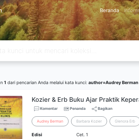
n
Beranda
Inform
an
1
dari pencarian Anda melalui kata kunci:
author=Audrey Berman
Kozier & Erb Buku Ajar Praktik Keper
Komentar
Penanda
Bagikan
Audrey
Berman
Barbara Kozier
Glenora Erb
Edisi
Cet. 1