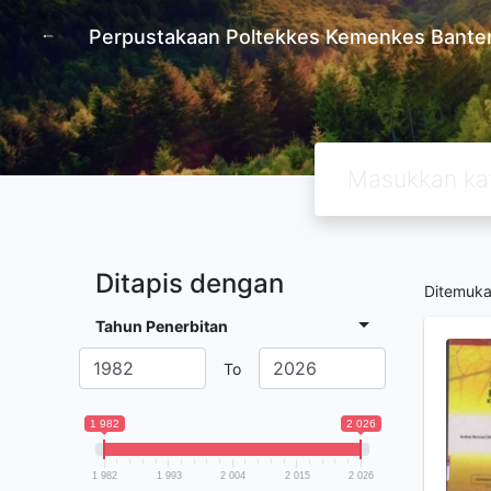
Perpustakaan Poltekkes Kemenkes Bante
Ditapis dengan
Ditemuk
Tahun Penerbitan
To
1 982
2 026
1 982
1 993
2 004
2 015
2 026