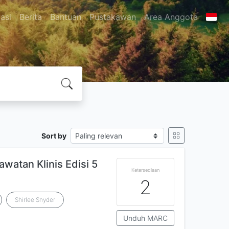
asi
Berita
Bantuan
Pustakawan
Area Anggota
Sort by
awatan Klinis Edisi 5
Ketersediaan
2
Shirlee Snyder
Unduh MARC