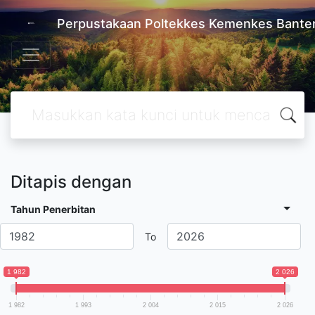
Perpustakaan Poltekkes Kemenkes Bante
Ditapis dengan
Tahun Penerbitan
To
1 982
2 026
1 982
1 993
2 004
2 015
2 026