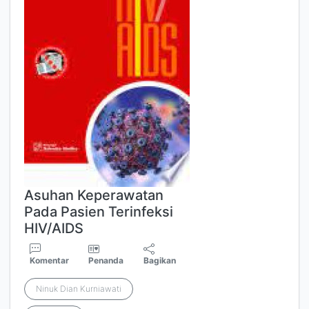
Asuhan Keperawatan
Pada Pasien Terinfeksi
HIV/AIDS
Komentar
Penanda
Bagikan
Ninuk Dian Kurniawati