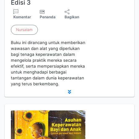
Edisi 3
Komentar
Penanda
Bagikan
Nursalam
Buku ini dirancang untuk memberikan
wawasan dan alat yang diperlukan
bagi tenaga keperawatan dalam
mengelola praktik mereka secara
efektif, serta mempersiapkan mereka
untuk menghadapi berbagai
tantangan dalam dunia keperawatan
yang terus berkembang.