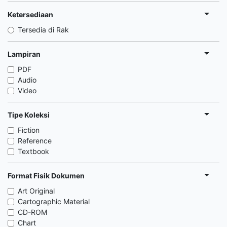
Ketersediaan
Tersedia di Rak
Lampiran
PDF
Audio
Video
Tipe Koleksi
Fiction
Reference
Textbook
Format Fisik Dokumen
Art Original
Cartographic Material
CD-ROM
Chart