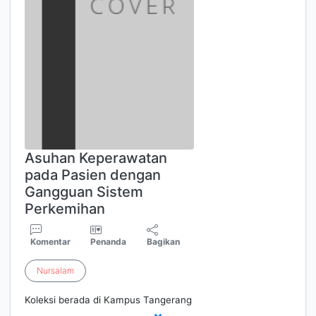
Asuhan Keperawatan
pada Pasien dengan
Gangguan Sistem
Perkemihan
Komentar
Penanda
Bagikan
Nursalam
Koleksi berada di Kampus Tangerang