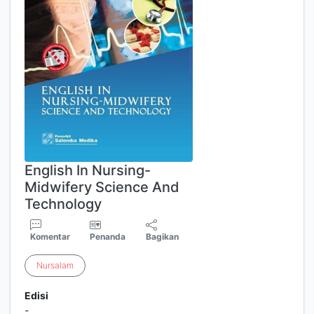
English In Nursing-
Midwifery Science And
Technology
Komentar
Penanda
Bagikan
Nursalam
Edisi
-