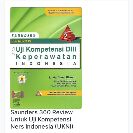
Saunders 360 Review
Untuk Uji Kompetensi
Ners Indonesia (UKNI)