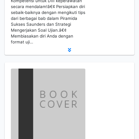
Kompetensi untuk DIII keperawatan
secara mendalam!â€¢ Persiapkan diri
sebaik-baiknya dengan mengikuti tips
dari berbagai bab dalam Piramida
Sukses Saunders dan Strategi
Mengerjakan Soal Ujian.â€¢
Membiasakan diri Anda dengan
format uji…