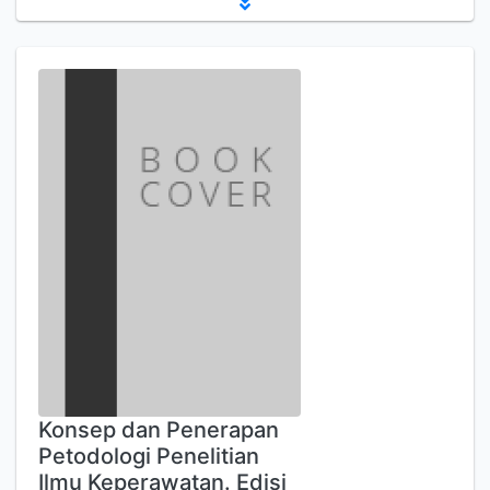
Konsep dan Penerapan
Petodologi Penelitian
Ilmu Keperawatan. Edisi