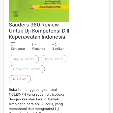
Sauders 360 Review
Untuk Uji Kompetensi DIII
Keperawatan Indonesia
Komentar
Penanda
Bagikan
Angela Silvestri
Irna Nursanti
Linda Anne Silvestri
Nursalam
Buku ini menggabungkan soal
NCLEX-PN yang sudah diujicobakan
dengan kearifan lokal di bawah
bimbingan para ahli AIPViKI, yang
memahami dan mengetahui Uji