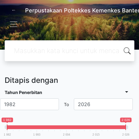
Perpustakaan Poltekkes Kemenkes Bante
Ditapis dengan
Tahun Penerbitan
To
1 982
2 026
1 982
1 993
2 004
2 015
2 026