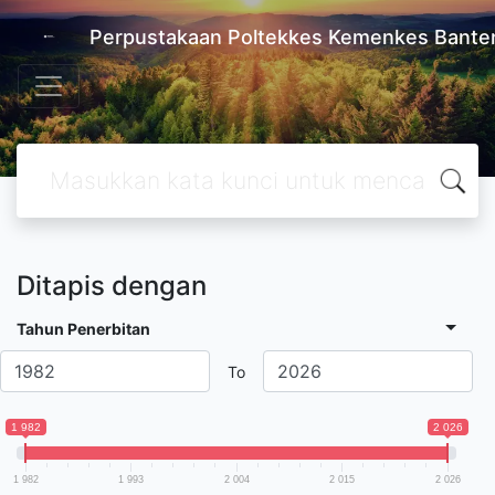
Perpustakaan Poltekkes Kemenkes Bante
Ditapis dengan
Tahun Penerbitan
To
1 982
2 026
1 982
1 993
2 004
2 015
2 026