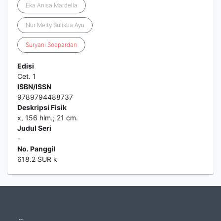
Eka Anisa Mardella
Nur Meity Sulistia Ayu
Suryani
Soepardan
Edisi
Cet. 1
ISBN/ISSN
9789794488737
Deskripsi Fisik
x, 156 hlm.; 21 cm.
Judul Seri
-
No. Panggil
618.2 SUR k