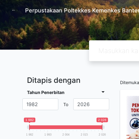
Perpustakaan Poltekkes Kemenkes Bante
Ditapis dengan
Ditemuk
Tahun Penerbitan
To
1 982
2 026
1 982
1 993
2 004
2 015
2 026