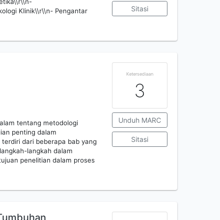
tika\\r\\n-
Sitasi
kologi Klinik\\r\\n- Pengantar
Ketersediaan
3
Unduh MARC
alam tentang metodologi
gian penting dalam
Sitasi
terdiri dari beberapa bab yang
 langkah-langkah dalam
ujuan penelitian dalam proses
a Tumbuhan