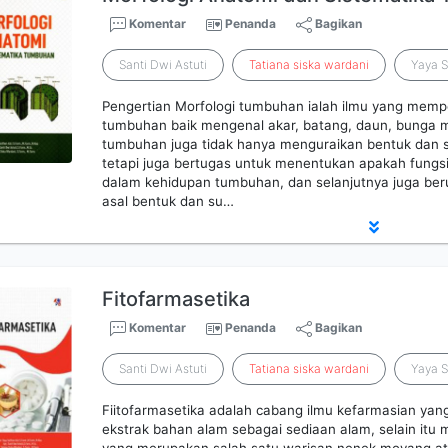
Komentar
Penanda
Bagikan
Santi Dwi Astuti
Tatiana
siska
wardani
Yaya S
Pengertian Morfologi tumbuhan ialah ilmu yang mempel
tumbuhan baik mengenal akar, batang, daun, bunga m
tumbuhan juga tidak hanya menguraikan bentuk dan 
tetapi juga bertugas untuk menentukan apakah fungs
dalam kehidupan tumbuhan, dan selanjutnya juga be
asal bentuk dan su…
Fitofarmasetika
Komentar
Penanda
Bagikan
Santi Dwi Astuti
Tatiana
siska
wardani
Yaya S
Fiitofarmasetika adalah cabang ilmu kefarmasian yan
ekstrak bahan alam sebagai sediaan alam, selain itu