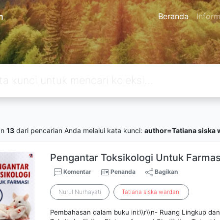
n
Beranda
Inform
an
13
dari pencarian Anda melalui kata kunci:
author=Tatiana siska 
Pengantar Toksikologi Untuk Farmas
Komentar
Penanda
Bagikan
Nurul Nurhayati
Tatiana
siska
wardani
Pembahasan dalam buku ini:\\r\\n- Ruang Lingkup d