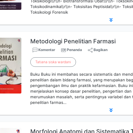
Toksikologi\\r\\n- Biotransformasi Obat\\r\\n- Toksokine
Toksikodinamika\\r\\n- Toksisitas Peptisida\\r\\n- Toksi
Toksikologi Forensik
Metodologi Penelitian Farmasi
Komentar
Penanda
Bagikan
Tatiana
siska
wardani
Buku Buku ini membahas secara sistematis dan mend
penelitian dalam bidang farmasi, yang merupakan ba
pengembangan ilmu dan praktik kefarmasian. Buku ini 
menjelaskan konsep dasar penelitian, pengertian dan
merumuskan masalah, serta pentingnya variabel dan t
penelitian farmas…
Morfologi Anatomi dan Sistematik