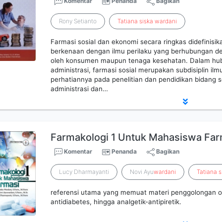
Komentar
Penanda
Bagikan
Rony Setianto
Tatiana
siska
wardani
Farmasi sosial dan ekonomi secara ringkas didefinisik
berkenaan dengan ilmu perilaku yang berhubungan d
oleh konsumen maupun tenaga kesehatan. Dalam h
administrasi, farmasi sosial merupakan subdisiplin il
perhatiannya pada penelitian dan pendidikan bidang so
administrasi dan…
Farmakologi 1 Untuk Mahasiswa Far
Komentar
Penanda
Bagikan
Lucy Dharmayanti
Novi Ayu
wardani
Tatiana
s
referensi utama yang memuat materi penggolongan oba
antidiabetes, hingga analgetik-antipiretik.