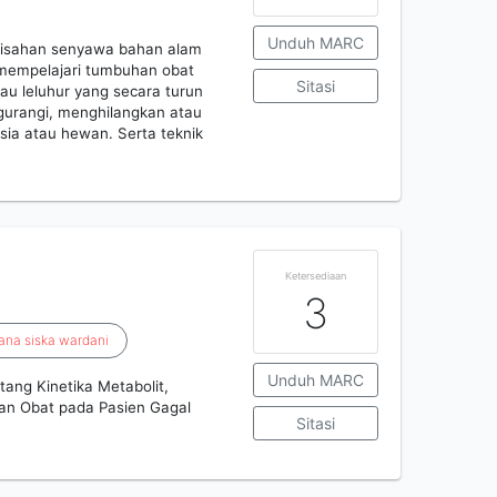
Unduh MARC
misahan senyawa bahan alam
 mempelajari tumbuhan obat
Sitasi
u leluhur yang secara turun
urangi, menghilangkan atau
ia atau hewan. Serta teknik
Ketersediaan
3
iana
siska
wardani
Unduh MARC
ang Kinetika Metabolit,
ian Obat pada Pasien Gagal
Sitasi