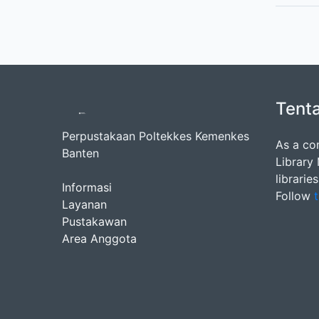
Tent
Perpustakaan Poltekkes Kemenkes
As a co
Banten
Library
librarie
Informasi
Follow
t
Layanan
Pustakawan
Area Anggota