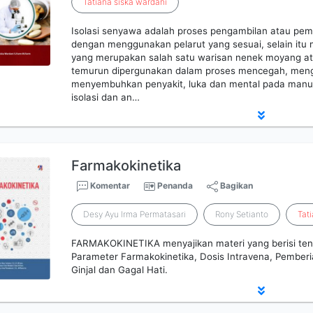
Tatiana
siska
wardani
Isolasi senyawa adalah proses pengambilan atau pe
dengan menggunakan pelarut yang sesuai, selain itu
yang merupakan salah satu warisan nenek moyang ata
temurun dipergunakan dalam proses mencegah, meng
menyembuhkan penyakit, luka dan mental pada manus
isolasi dan an…
Farmakokinetika
Komentar
Penanda
Bagikan
Desy Ayu Irma Permatasari
Rony Setianto
Tat
FARMAKOKINETIKA menyajikan materi yang berisi tent
Parameter Farmakokinetika, Dosis Intravena, Pember
Ginjal dan Gagal Hati.