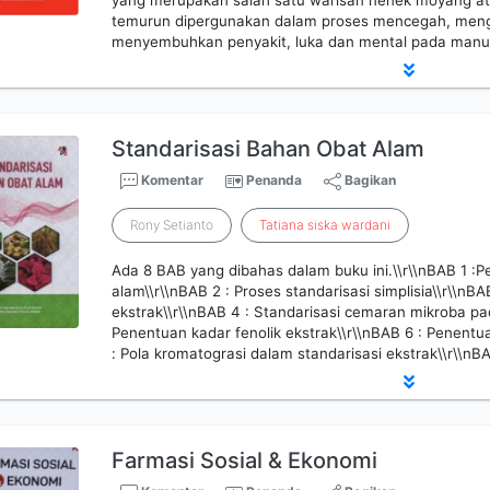
yang merupakan salah satu warisan nenek moyang ata
temurun dipergunakan dalam proses mencegah, meng
menyembuhkan penyakit, luka dan mental pada manu
Standarisasi Bahan Obat Alam
Komentar
Penanda
Bagikan
Rony Setianto
Tatiana
siska
wardani
Ada 8 BAB yang dibahas dalam buku ini.\\r\\nBAB 1 :P
alam\\r\\nBAB 2 : Proses standarisasi simplisia\\r\\nBA
ekstrak\\r\\nBAB 4 : Standarisasi cemaran mikroba pad
Penentuan kadar fenolik ekstrak\\r\\nBAB 6 : Penentua
: Pola kromatograsi dalam standarisasi ekstrak\\r\\nBA
Farmasi Sosial & Ekonomi