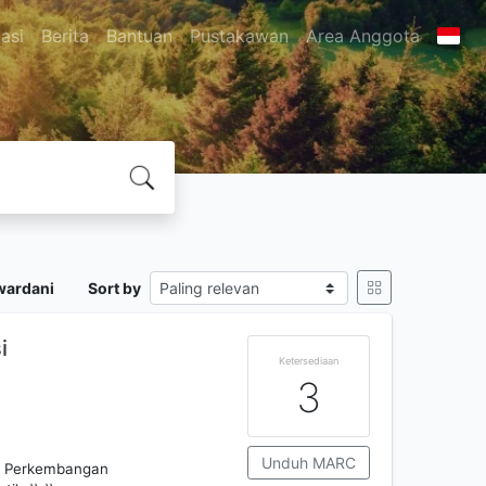
asi
Berita
Bantuan
Pustakawan
Area Anggota
wardani
Sort by
i
Ketersediaan
3
Unduh MARC
an Perkembangan