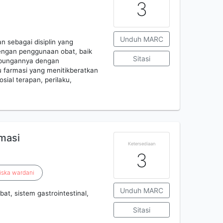
3
Unduh MARC
an sebagai disiplin yang
engan penggunaan obat, baik
Sitasi
ubungannya dengan
mu farmasi yang menitikberatkan
sial terapan, perilaku,
masi
Ketersediaan
3
iska
wardani
Unduh MARC
t, sistem gastrointestinal,
Sitasi