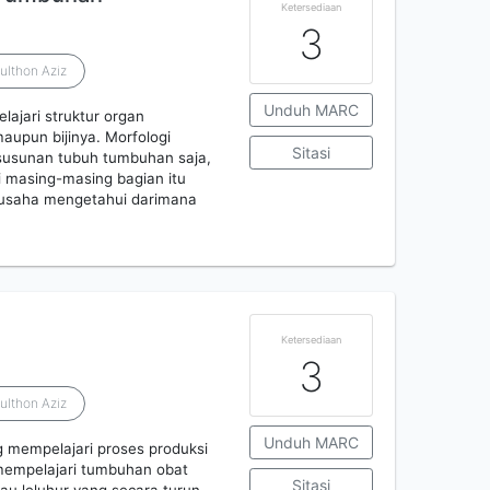
Ketersediaan
3
ulthon Aziz
Unduh MARC
ajari struktur organ
aupun bijinya. Morfologi
Sitasi
susunan tubuh tumbuhan saja,
i masing-masing bagian itu
rusaha mengetahui darimana
Ketersediaan
3
ulthon Aziz
Unduh MARC
g mempelajari proses produksi
 mempelajari tumbuhan obat
Sitasi