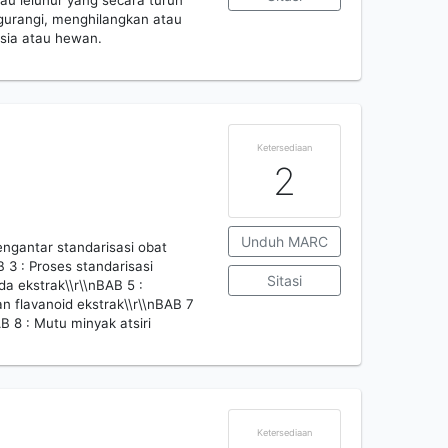
u leluhur yang secara turun
urangi, menghilangkan atau
sia atau hewan.
Ketersediaan
2
Unduh MARC
engantar standarisasi obat
B 3 : Proses standarisasi
Sitasi
a ekstrak\\r\\nBAB 5 :
n flavanoid ekstrak\\r\\nBAB 7
B 8 : Mutu minyak atsiri
Ketersediaan