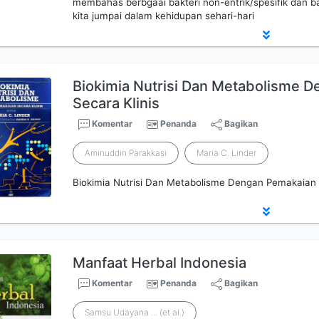
membahas berbgaai bakteri non-entrik/spesifik dan ba
kita jumpai dalam kehidupan sehari-hari
Biokimia Nutrisi Dan Metabolisme 
Secara Klinis
Komentar
Penanda
Bagikan
Aminuddin Parakkasi
Maria C. Linder
Biokimia Nutrisi Dan Metabolisme Dengan Pemakaian 
Manfaat Herbal Indonesia
Komentar
Penanda
Bagikan
Samsu Udayana ... (et al.)