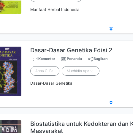
Manfaat Herbal Indonesia
Dasar-Dasar Genetika Edisi 2
Komentar
Penanda
Bagikan
Anna C. Pai
Muchidin Apandi
Dasar-Dasar Genetika
Biostatistika untuk Kedokteran dan
Masyarakat