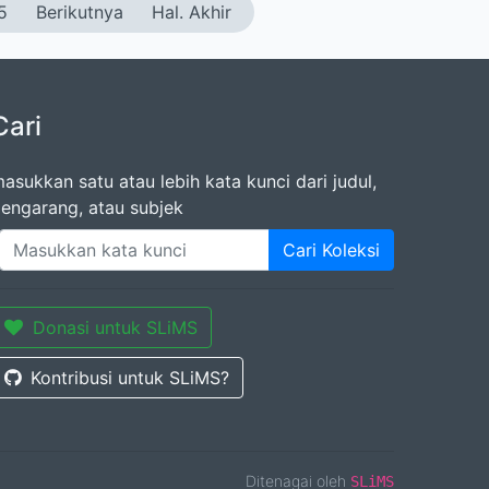
5
Berikutnya
Hal. Akhir
Cari
asukkan satu atau lebih kata kunci dari judul,
engarang, atau subjek
Cari Koleksi
Donasi untuk SLiMS
Kontribusi untuk SLiMS?
Ditenagai oleh
SLiMS