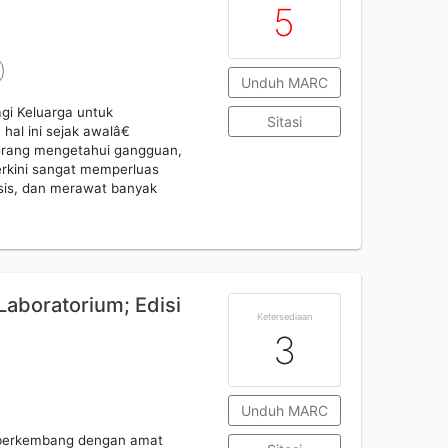
5
Unduh MARC
gi Keluarga untuk
Sitasi
l ini sejak awalâ€
orang mengetahui gangguan,
erkini sangat memperluas
is, dan merawat banyak
Laboratorium; Edisi
Ketersediaan
3
Unduh MARC
n berkembang dengan amat