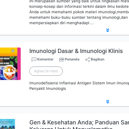
ini merupakan sumber yang baik untuk ringkasan mate
konsep-kosep dan informasi terkini dalam ilmu kedote
Anda untuk memahami pokok materi imunologi,memb
memehami buku-buku sumber tentang imunologi,da
mempersiapkan diri menghadapi …
Imunologi Dasar & Imunologi Klinis
Komentar
Penanda
Bagikan
Agnes Sri Harti
Imunodefisiensi Inflamasi Antigen Sistem Imun Imunop
Penyakit Imunologis
Gen & Kesehatan Anda; Panduan San