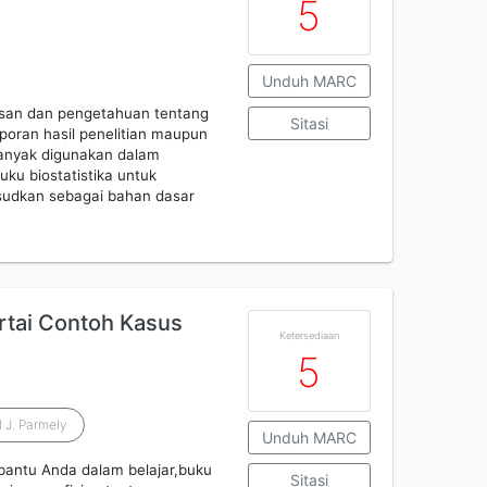
5
Unduh MARC
asan dan pengetahuan tentang
Sitasi
poran hasil penelitian maupun
banyak digunakan dalam
uku biostatistika untuk
sudkan sebagai bahan dasar
ertai Contoh Kasus
Ketersediaan
5
 J. Parmely
Unduh MARC
antu Anda dalam belajar,buku
Sitasi