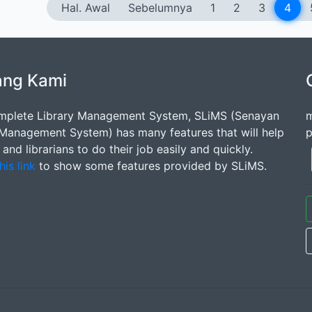
Hal. Awal
Sebelumnya
1
2
3
4
ang Kami
mplete Library Management System, SLiMS (Senayan
m
 Management System) has many features that will help
p
s and librarians to do their job easily and quickly.
his link
to show some features provided by SLiMS.