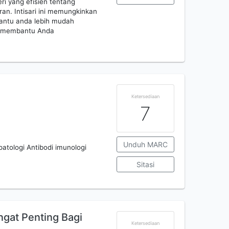
ri yang efisien tentang
ran. Intisari ini memungkinkan
antu anda lebih mudah
n membantu Anda
Ketersediaan
7
Unduh MARC
atologi Antibodi imunologi
Sitasi
gat Penting Bagi
Ketersediaan