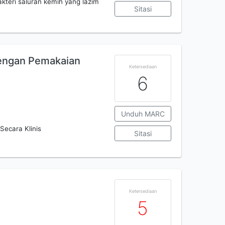
kteri saluran kemih yang lazim
Sitasi
Dengan Pemakaian
Ketersediaan
6
Unduh MARC
Secara Klinis
Sitasi
Ketersediaan
5