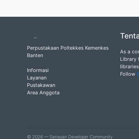
Tent
Perpustakaan Poltekkes Kemenkes
As a co
Banten
Library
librarie
Informasi
Follow
t
Layanan
Pustakawan
Area Anggota
© 2026 — Senayan Developer Community