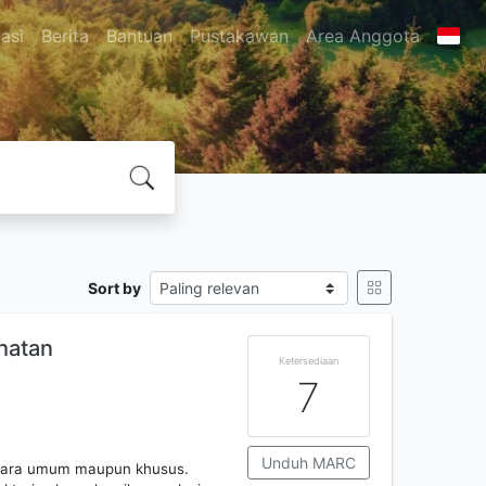
asi
Berita
Bantuan
Pustakawan
Area Anggota
Sort by
ehatan
Ketersediaan
7
Unduh MARC
secara umum maupun khusus.