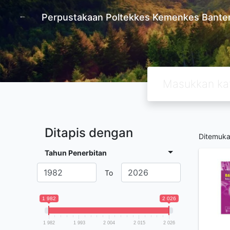
Perpustakaan Poltekkes Kemenkes Bante
Ditapis dengan
Ditemuk
Tahun Penerbitan
To
1 982
2 026
1 982
1 993
2 004
2 015
2 026