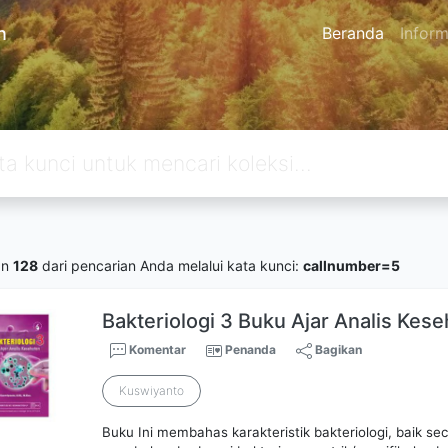
n
Beranda
Inform
an
128
dari pencarian Anda melalui kata kunci:
callnumber=5
Bakteriologi 3 Buku Ajar Analis Kes
Komentar
Penanda
Bagikan
Kuswiyanto
Buku Ini membahas karakteristik bakteriologi, baik 