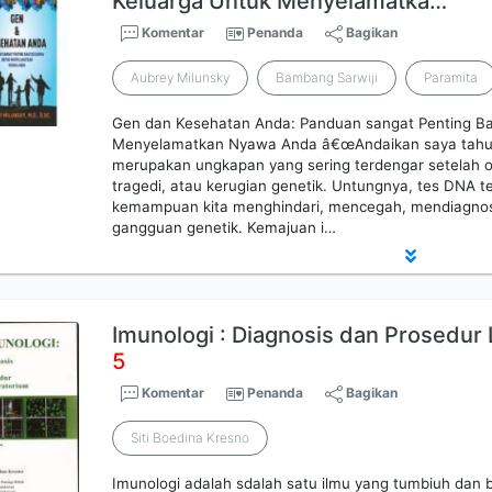
Keluarga Untuk Menyelamatka…
Komentar
Penanda
Bagikan
Aubrey Milunsky
Bambang Sarwiji
Paramita
Gen dan Kesehatan Anda: Panduan sangat Penting Ba
Menyelamatkan Nyawa Anda â€œAndaikan saya tahu ha
merupakan ungkapan yang sering terdengar setelah 
tragedi, atau kerugian genetik. Untungnya, tes DNA t
kemampuan kita menghindari, mencegah, mendiagnos
gangguan genetik. Kemajuan i…
Imunologi : Diagnosis dan Prosedur 
5
Komentar
Penanda
Bagikan
Siti Boedina Kresno
Imunologi adalah sdalah satu ilmu yang tumbiuh da