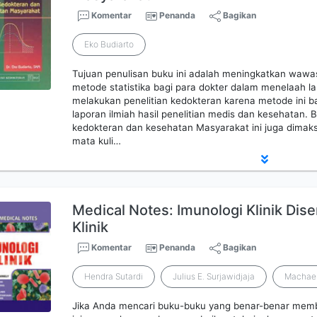
Komentar
Penanda
Bagikan
Eko Budiarto
Tujuan penulisan buku ini adalah meningkatkan waw
metode statistika bagi para dokter dalam menelaah la
melakukan penelitian kedokteran karena metode ini 
laporan ilmiah hasil penelitian medis dan kesehatan. B
kedokteran dan kesehatan Masyarakat ini juga dimak
mata kuli…
Medical Notes: Imunologi Klinik Dis
Klinik
Komentar
Penanda
Bagikan
Hendra Sutardi
Julius E. Surjawidjaja
Machael
Jika Anda mencari buku-buku yang benar-benar memb