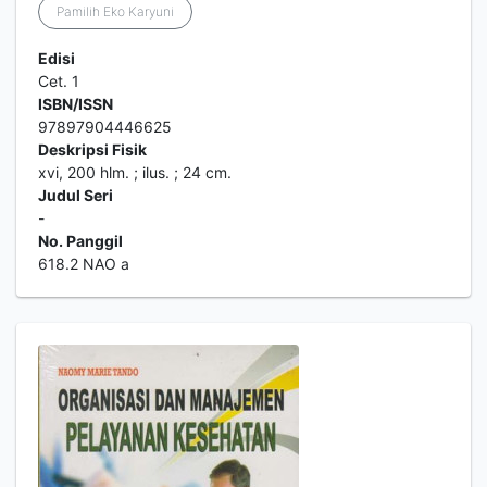
Pamilih Eko Karyuni
Edisi
Cet. 1
ISBN/ISSN
97897904446625
Deskripsi Fisik
xvi, 200 hlm. ; ilus. ; 24 cm.
Judul Seri
-
No. Panggil
618.2 NAO a