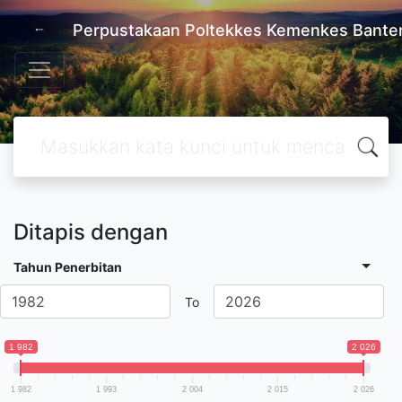
Perpustakaan Poltekkes Kemenkes Bante
Ditapis dengan
Tahun Penerbitan
To
1 982
2 026
1 982
1 993
2 004
2 015
2 026