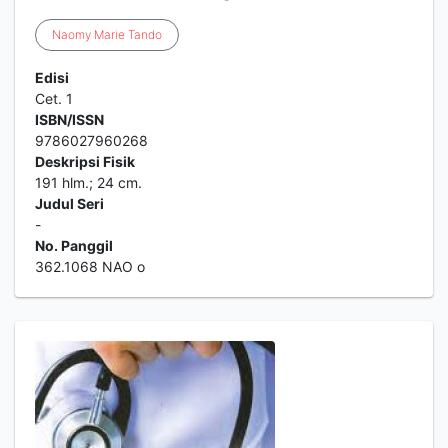
Naomy
Marie
Tando
Edisi
Cet. 1
ISBN/ISSN
9786027960268
Deskripsi Fisik
191 hlm.; 24 cm.
Judul Seri
-
No. Panggil
362.1068 NAO o