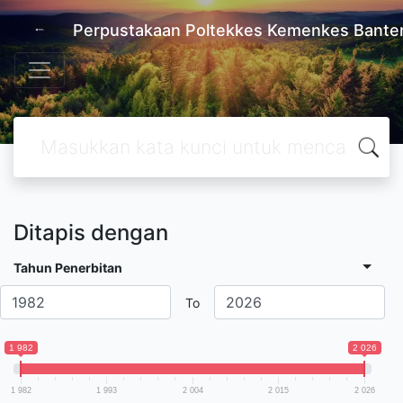
Perpustakaan Poltekkes Kemenkes Bante
Ditapis dengan
Tahun Penerbitan
To
1 982
2 026
1 982
1 993
2 004
2 015
2 026