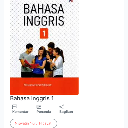
Bahasa Inggris 1
Komentar
Penanda
Bagikan
Niswatin
Nurul
Hidayati